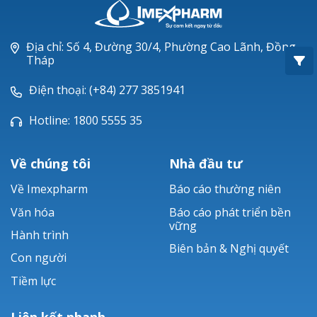
Oxacillin®
Piperacillin
Địa chỉ: Số 4, Đường 30/4, Phường Cao Lãnh, Đồng
Tháp
Ticarlinat®
Điện thoại: (+84) 277 3851941
Zobacta®
Hotline: 1800 5555 35
Bacsulfo®
Về chúng tôi
Nhà đầu tư
Về Imexpharm
Báo cáo thường niên
Văn hóa
Báo cáo phát triển bền
vững
Hành trình
Biên bản & Nghị quyết
Con người
Tiềm lực
Liên kết nhanh