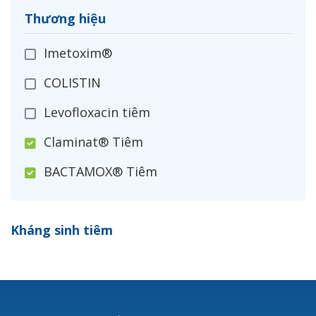
Thương hiệu
Imetoxim®
COLISTIN
Levofloxacin tiêm
Claminat® Tiêm
BACTAMOX® Tiêm
Cefoxitin®
Kháng sinh tiêm
Ceftizoxim®
Cloxacillin®
Nerusyn®