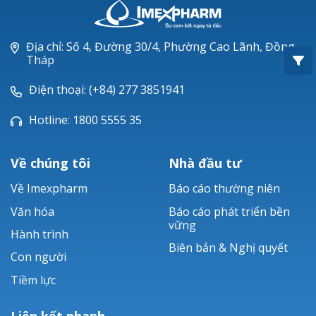
Oxacillin®
Piperacillin
Địa chỉ: Số 4, Đường 30/4, Phường Cao Lãnh, Đồng
Tháp
Ticarlinat®
Điện thoại: (+84) 277 3851941
Zobacta®
Hotline: 1800 5555 35
Bacsulfo®
Về chúng tôi
Nhà đầu tư
Về Imexpharm
Báo cáo thường niên
Văn hóa
Báo cáo phát triển bền
vững
Hành trình
Biên bản & Nghị quyết
Con người
Tiềm lực
Liên kết nhanh