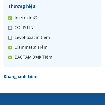
Thương hiệu
Imetoxim®
COLISTIN
Levofloxacin tiêm
Claminat® Tiêm
BACTAMOX® Tiêm
Cefoxitin®
Kháng sinh tiêm
Ceftizoxim®
Cloxacillin®
Nerusyn®