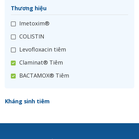
Thương hiệu
Imetoxim®
COLISTIN
Levofloxacin tiêm
Claminat® Tiêm
BACTAMOX® Tiêm
Cefoxitin®
Kháng sinh tiêm
Ceftizoxim®
Cloxacillin®
Nerusyn®