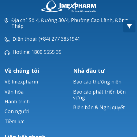
Oxacillin®
Piperacillin
Địa chỉ: Số 4, Đường 30/4, Phường Cao Lãnh, Đồng
Tháp
Ticarlinat®
Điện thoại: (+84) 277 3851941
Zobacta®
Hotline: 1800 5555 35
Bacsulfo®
Về chúng tôi
Nhà đầu tư
Về Imexpharm
Báo cáo thường niên
Văn hóa
Báo cáo phát triển bền
vững
Hành trình
Biên bản & Nghị quyết
Con người
Tiềm lực
Liên kết nhanh