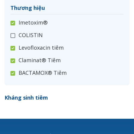
Thương hiệu
Imetoxim®
COLISTIN
Levofloxacin tiêm
Claminat® Tiêm
BACTAMOX® Tiêm
Cefoxitin®
Kháng sinh tiêm
Ceftizoxim®
Cloxacillin®
Nerusyn®