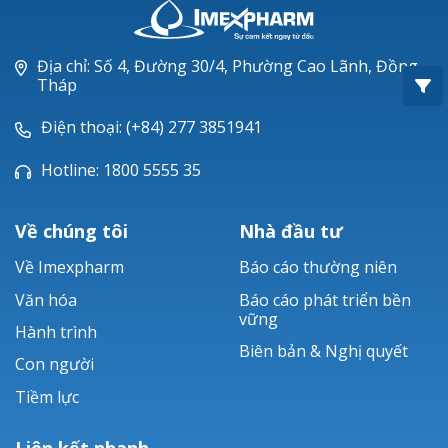
Oxacillin®
Piperacillin
Địa chỉ: Số 4, Đường 30/4, Phường Cao Lãnh, Đồng
Tháp
Ticarlinat®
Điện thoại: (+84) 277 3851941
Zobacta®
Hotline: 1800 5555 35
Bacsulfo®
Về chúng tôi
Nhà đầu tư
Về Imexpharm
Báo cáo thường niên
Văn hóa
Báo cáo phát triển bền
vững
Hành trình
Biên bản & Nghị quyết
Con người
Tiềm lực
Liên kết nhanh