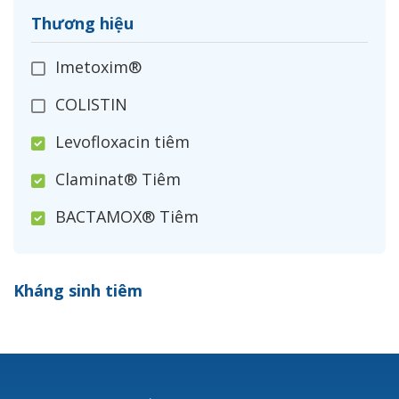
Thương hiệu
Imetoxim®
COLISTIN
Levofloxacin tiêm
Claminat® Tiêm
BACTAMOX® Tiêm
Cefoxitin®
Kháng sinh tiêm
Ceftizoxim®
Cloxacillin®
Nerusyn®