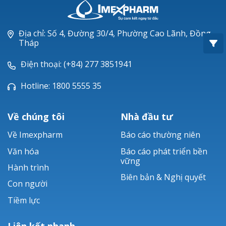
Oxacillin®
Piperacillin
Địa chỉ: Số 4, Đường 30/4, Phường Cao Lãnh, Đồng
Tháp
Ticarlinat®
Điện thoại: (+84) 277 3851941
Zobacta®
Hotline: 1800 5555 35
Bacsulfo®
Về chúng tôi
Nhà đầu tư
Về Imexpharm
Báo cáo thường niên
Văn hóa
Báo cáo phát triển bền
vững
Hành trình
Biên bản & Nghị quyết
Con người
Tiềm lực
Liên kết nhanh