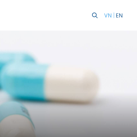
VN
EN