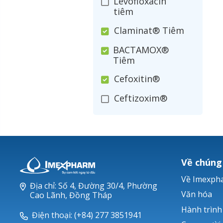
Levofloxacin
tiêm
Claminat® Tiêm
BACTAMOX®
Tiêm
Cefoxitin®
Ceftizoxim®
Cloxacillin®
Nerusyn®
Oxacillin®
Về chúng
Piperacillin
Về Imexph
Địa chỉ: Số 4, Đường 30/4, Phường
Ticarlinat®
Văn hóa
Cao Lãnh, Đồng Tháp
Hành trình
Zobacta®
Điện thoại: (+84) 277 3851941