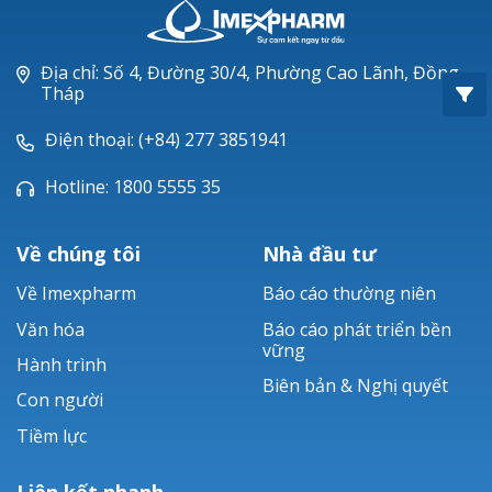
Oxacillin®
Piperacillin
Địa chỉ: Số 4, Đường 30/4, Phường Cao Lãnh, Đồng
Tháp
Ticarlinat®
Điện thoại: (+84) 277 3851941
Zobacta®
Hotline: 1800 5555 35
Bacsulfo®
Về chúng tôi
Nhà đầu tư
Về Imexpharm
Báo cáo thường niên
Văn hóa
Báo cáo phát triển bền
vững
Hành trình
Biên bản & Nghị quyết
Con người
Tiềm lực
Liên kết nhanh