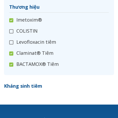
Thương hiệu
Imetoxim®
COLISTIN
Levofloxacin tiêm
Claminat® Tiêm
BACTAMOX® Tiêm
Cefoxitin®
Kháng sinh tiêm
Ceftizoxim®
Cloxacillin®
Nerusyn®