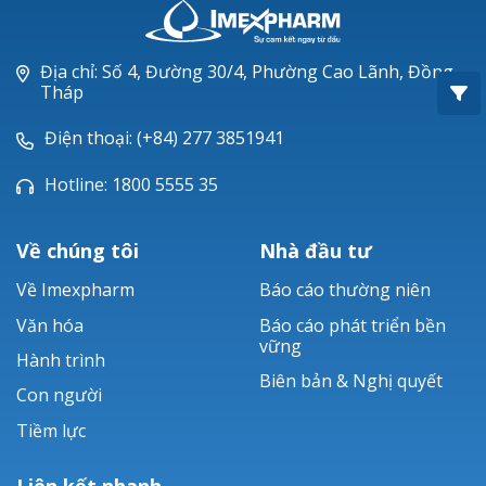
Oxacillin®
Piperacillin
Địa chỉ: Số 4, Đường 30/4, Phường Cao Lãnh, Đồng
Tháp
Ticarlinat®
Điện thoại: (+84) 277 3851941
Zobacta®
Hotline: 1800 5555 35
Bacsulfo®
Về chúng tôi
Nhà đầu tư
Về Imexpharm
Báo cáo thường niên
Văn hóa
Báo cáo phát triển bền
vững
Hành trình
Biên bản & Nghị quyết
Con người
Tiềm lực
Liên kết nhanh