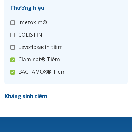
Thương hiệu
Imetoxim®
COLISTIN
Levofloxacin tiêm
Claminat® Tiêm
BACTAMOX® Tiêm
Cefoxitin®
Kháng sinh tiêm
Ceftizoxim®
Cloxacillin®
Nerusyn®