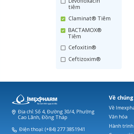
Levofloxacin
tiêm
Claminat® Tiêm
BACTAMOX®
Tiêm
Cefoxitin®
Ceftizoxim®
Cloxacillin®
Nerusyn®
Oxacillin®
Về chúng
Piperacillin
Về Imexph
Địa chỉ: Số 4, Đường 30/4, Phường
Ticarlinat®
Văn hóa
Cao Lãnh, Đồng Tháp
Hành trình
Zobacta®
Điện thoại: (+84) 277 3851941