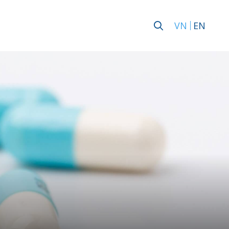
VN
EN