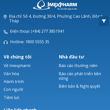
Oxacillin®
Piperacillin
Địa chỉ: Số 4, Đường 30/4, Phường Cao Lãnh, Đồng
Tháp
Ticarlinat®
Điện thoại: (+84) 277 3851941
Zobacta®
Hotline: 1800 5555 35
Bacsulfo®
Về chúng tôi
Nhà đầu tư
Về Imexpharm
Báo cáo thường niên
Văn hóa
Báo cáo phát triển bền
vững
Hành trình
Biên bản & Nghị quyết
Con người
Tiềm lực
Liên kết nhanh