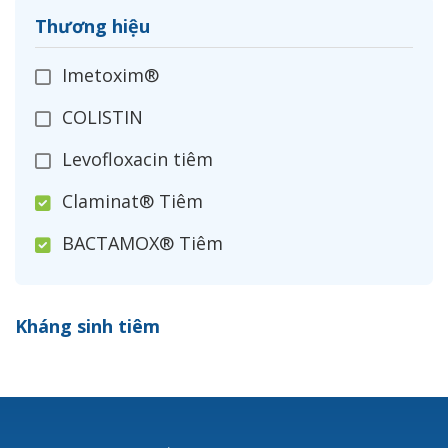
Thương hiệu
Imetoxim®
COLISTIN
Levofloxacin tiêm
Claminat® Tiêm
BACTAMOX® Tiêm
Cefoxitin®
Kháng sinh tiêm
Ceftizoxim®
Cloxacillin®
Nerusyn®