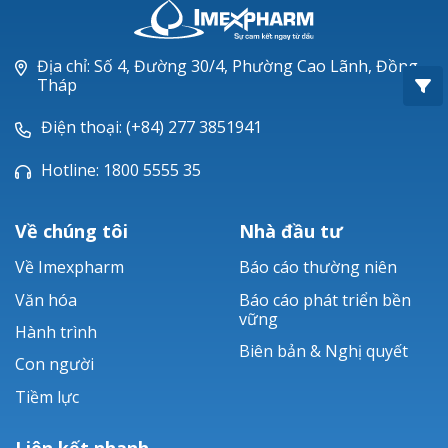
Oxacillin®
Piperacillin
Địa chỉ: Số 4, Đường 30/4, Phường Cao Lãnh, Đồng
Tháp
Ticarlinat®
Điện thoại: (+84) 277 3851941
Zobacta®
Hotline: 1800 5555 35
Bacsulfo®
Về chúng tôi
Nhà đầu tư
Về Imexpharm
Báo cáo thường niên
Văn hóa
Báo cáo phát triển bền
vững
Hành trình
Biên bản & Nghị quyết
Con người
Tiềm lực
Liên kết nhanh