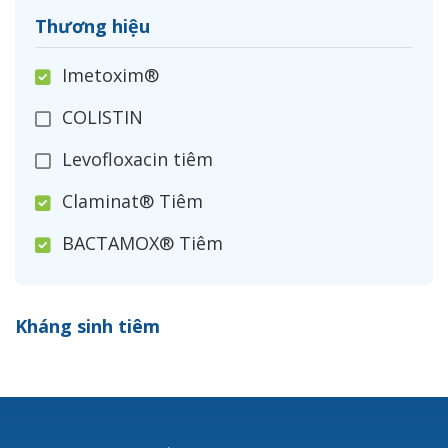
Thương hiệu
Imetoxim®
COLISTIN
Levofloxacin tiêm
Claminat® Tiêm
BACTAMOX® Tiêm
Cefoxitin®
Kháng sinh tiêm
Ceftizoxim®
Cloxacillin®
Nerusyn®