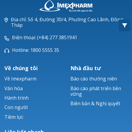
Oxacillin®
Piperacillin
Địa chỉ: Số 4, Đường 30/4, Phường Cao Lãnh, Đồng
Tháp
Ticarlinat®
Điện thoại: (+84) 277 3851941
Zobacta®
Hotline: 1800 5555 35
Bacsulfo®
Về chúng tôi
Nhà đầu tư
Về Imexpharm
Báo cáo thường niên
Văn hóa
Báo cáo phát triển bền
vững
Hành trình
Biên bản & Nghị quyết
Con người
Tiềm lực
Liên kết nhanh