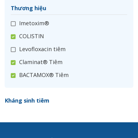
Thương hiệu
Imetoxim®
COLISTIN
Levofloxacin tiêm
Claminat® Tiêm
BACTAMOX® Tiêm
Cefoxitin®
Kháng sinh tiêm
Ceftizoxim®
Cloxacillin®
Nerusyn®