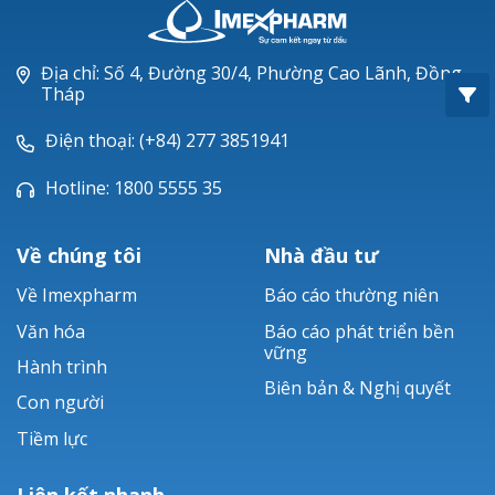
Oxacillin®
Piperacillin
Địa chỉ: Số 4, Đường 30/4, Phường Cao Lãnh, Đồng
Tháp
Ticarlinat®
Điện thoại: (+84) 277 3851941
Zobacta®
Hotline: 1800 5555 35
Bacsulfo®
Về chúng tôi
Nhà đầu tư
Về Imexpharm
Báo cáo thường niên
Văn hóa
Báo cáo phát triển bền
vững
Hành trình
Biên bản & Nghị quyết
Con người
Tiềm lực
Liên kết nhanh