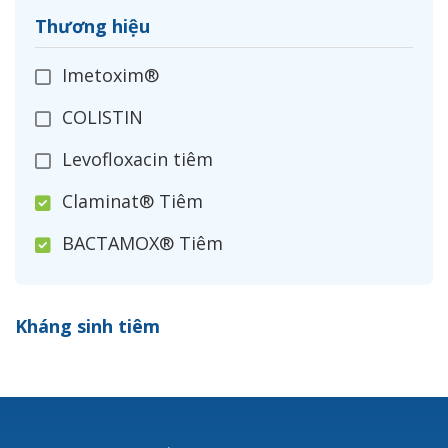
Thương hiệu
Imetoxim®
COLISTIN
Levofloxacin tiêm
Claminat® Tiêm
BACTAMOX® Tiêm
Cefoxitin®
Kháng sinh tiêm
Ceftizoxim®
Cloxacillin®
Nerusyn®