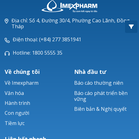
Oxacillin®
Piperacillin
Địa chỉ: Số 4, Đường 30/4, Phường Cao Lãnh, Đồng
Tháp
Ticarlinat®
Điện thoại: (+84) 277 3851941
Zobacta®
Hotline: 1800 5555 35
Bacsulfo®
Về chúng tôi
Nhà đầu tư
Về Imexpharm
Báo cáo thường niên
Văn hóa
Báo cáo phát triển bền
vững
Hành trình
Biên bản & Nghị quyết
Con người
Tiềm lực
Liên kết nhanh