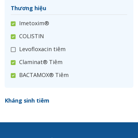
Thương hiệu
Imetoxim®
COLISTIN
Levofloxacin tiêm
Claminat® Tiêm
BACTAMOX® Tiêm
Cefoxitin®
Kháng sinh tiêm
Ceftizoxim®
Cloxacillin®
Nerusyn®