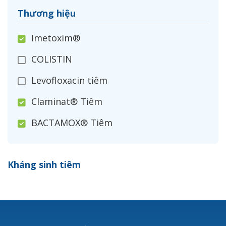
Thương hiệu
Imetoxim®
COLISTIN
Levofloxacin tiêm
Claminat® Tiêm
BACTAMOX® Tiêm
Cefoxitin®
Kháng sinh tiêm
Ceftizoxim®
Cloxacillin®
Nerusyn®