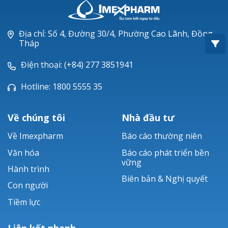
Oxacillin®
Piperacillin
Địa chỉ: Số 4, Đường 30/4, Phường Cao Lãnh, Đồng
Tháp
Ticarlinat®
Điện thoại: (+84) 277 3851941
Zobacta®
Hotline: 1800 5555 35
Bacsulfo®
Về chúng tôi
Nhà đầu tư
Về Imexpharm
Báo cáo thường niên
Văn hóa
Báo cáo phát triển bền
vững
Hành trình
Biên bản & Nghị quyết
Con người
Tiềm lực
Liên kết nhanh