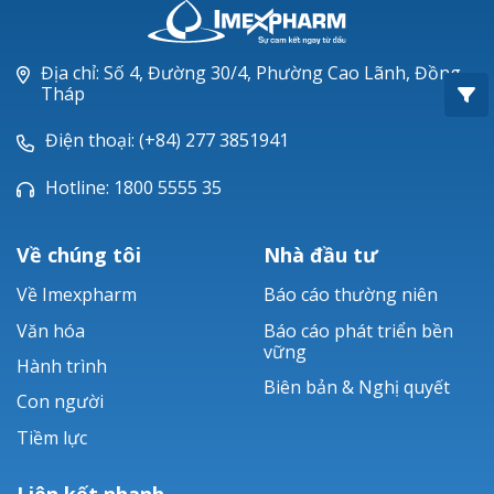
Oxacillin®
Piperacillin
Địa chỉ: Số 4, Đường 30/4, Phường Cao Lãnh, Đồng
Tháp
Ticarlinat®
Điện thoại: (+84) 277 3851941
Zobacta®
Hotline: 1800 5555 35
Bacsulfo®
Về chúng tôi
Nhà đầu tư
Về Imexpharm
Báo cáo thường niên
Văn hóa
Báo cáo phát triển bền
vững
Hành trình
Biên bản & Nghị quyết
Con người
Tiềm lực
Liên kết nhanh