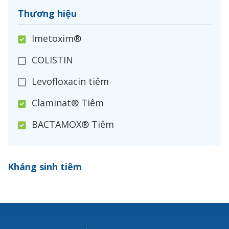
Thương hiệu
Imetoxim®
COLISTIN
Levofloxacin tiêm
Claminat® Tiêm
BACTAMOX® Tiêm
Cefoxitin®
Kháng sinh tiêm
Ceftizoxim®
Cloxacillin®
Nerusyn®