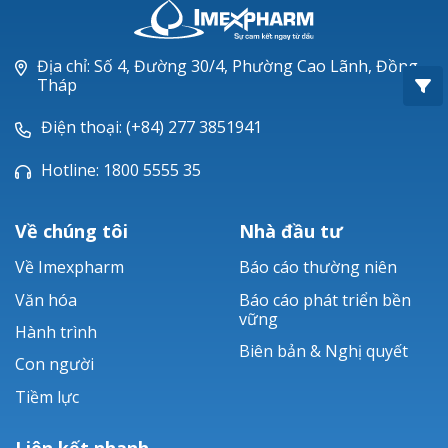
Oxacillin®
Piperacillin
Địa chỉ: Số 4, Đường 30/4, Phường Cao Lãnh, Đồng
Tháp
Ticarlinat®
Điện thoại: (+84) 277 3851941
Zobacta®
Hotline: 1800 5555 35
Bacsulfo®
Về chúng tôi
Nhà đầu tư
Về Imexpharm
Báo cáo thường niên
Văn hóa
Báo cáo phát triển bền
vững
Hành trình
Biên bản & Nghị quyết
Con người
Tiềm lực
Liên kết nhanh