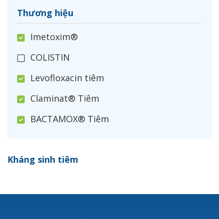
Thương hiệu
Imetoxim®
COLISTIN
Levofloxacin tiêm
Claminat® Tiêm
BACTAMOX® Tiêm
Cefoxitin®
Kháng sinh tiêm
Ceftizoxim®
Cloxacillin®
Nerusyn®