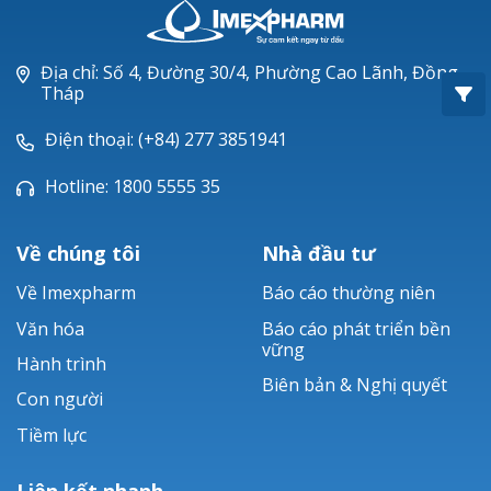
Oxacillin®
Piperacillin
Địa chỉ: Số 4, Đường 30/4, Phường Cao Lãnh, Đồng
Tháp
Ticarlinat®
Điện thoại: (+84) 277 3851941
Zobacta®
Hotline: 1800 5555 35
Bacsulfo®
Về chúng tôi
Nhà đầu tư
Về Imexpharm
Báo cáo thường niên
Văn hóa
Báo cáo phát triển bền
vững
Hành trình
Biên bản & Nghị quyết
Con người
Tiềm lực
Liên kết nhanh