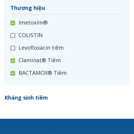
Thương hiệu
Imetoxim®
COLISTIN
Levofloxacin tiêm
Claminat® Tiêm
BACTAMOX® Tiêm
Cefoxitin®
Kháng sinh tiêm
Ceftizoxim®
Cloxacillin®
Nerusyn®