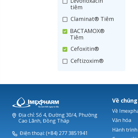
Levofloxacin
tiêm
Claminat® Tiêm
BACTAMOX®
Tiêm
Cefoxitin®
Ceftizoxim®
Cloxacillin®
Nerusyn®
Oxacillin®
Về chúng
Piperacillin
Về Imexph
Địa chỉ: Số 4, Đường 30/4, Phường
Ticarlinat®
Văn hóa
Cao Lãnh, Đồng Tháp
Hành trình
Zobacta®
Điện thoại: (+84) 277 3851941