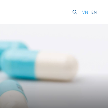
VN
EN