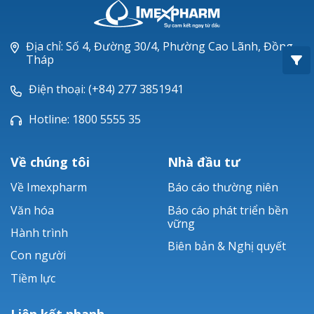
Oxacillin®
Piperacillin
Địa chỉ: Số 4, Đường 30/4, Phường Cao Lãnh, Đồng
Tháp
Ticarlinat®
Điện thoại: (+84) 277 3851941
Zobacta®
Hotline: 1800 5555 35
Bacsulfo®
Về chúng tôi
Nhà đầu tư
Về Imexpharm
Báo cáo thường niên
Văn hóa
Báo cáo phát triển bền
vững
Hành trình
Biên bản & Nghị quyết
Con người
Tiềm lực
Liên kết nhanh