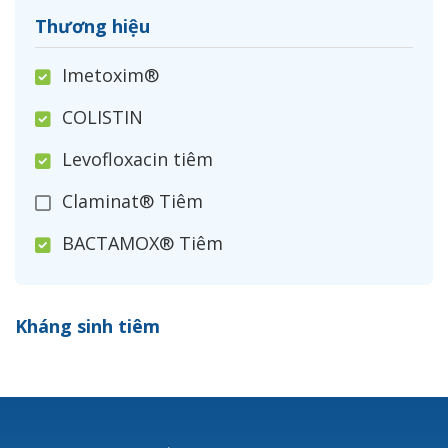
Thương hiệu
Imetoxim®
COLISTIN
Levofloxacin tiêm
Claminat® Tiêm
BACTAMOX® Tiêm
Cefoxitin®
Kháng sinh tiêm
Ceftizoxim®
Cloxacillin®
Nerusyn®