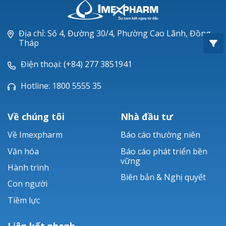
Oxacillin®
Piperacillin
Địa chỉ: Số 4, Đường 30/4, Phường Cao Lãnh, Đồng
Tháp
Ticarlinat®
Điện thoại: (+84) 277 3851941
Zobacta®
Hotline: 1800 5555 35
Bacsulfo®
Về chúng tôi
Nhà đầu tư
Về Imexpharm
Báo cáo thường niên
Văn hóa
Báo cáo phát triển bền
vững
Hành trình
Biên bản & Nghị quyết
Con người
Tiềm lực
Liên kết nhanh