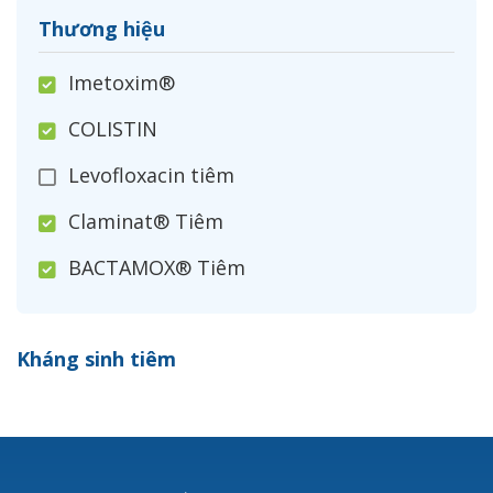
Thương hiệu
Imetoxim®
COLISTIN
Levofloxacin tiêm
Claminat® Tiêm
BACTAMOX® Tiêm
Cefoxitin®
Kháng sinh tiêm
Ceftizoxim®
Cloxacillin®
Nerusyn®