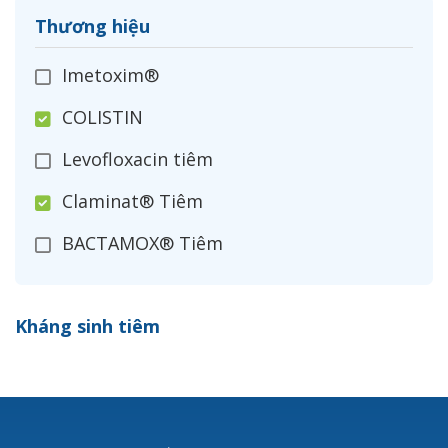
Thương hiệu
Imetoxim®
COLISTIN
Levofloxacin tiêm
Claminat® Tiêm
BACTAMOX® Tiêm
Cefoxitin®
Kháng sinh tiêm
Ceftizoxim®
Cloxacillin®
Nerusyn®