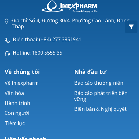
Oxacillin®
Piperacillin
Địa chỉ: Số 4, Đường 30/4, Phường Cao Lãnh, Đồng
Tháp
Ticarlinat®
Điện thoại: (+84) 277 3851941
Zobacta®
Hotline: 1800 5555 35
Bacsulfo®
Về chúng tôi
Nhà đầu tư
Về Imexpharm
Báo cáo thường niên
Văn hóa
Báo cáo phát triển bền
vững
Hành trình
Biên bản & Nghị quyết
Con người
Tiềm lực
Liên kết nhanh