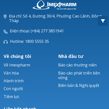
Oxacillin®
Piperacillin
Địa chỉ: Số 4, Đường 30/4, Phường Cao Lãnh, Đồng
Tháp
Ticarlinat®
Điện thoại: (+84) 277 3851941
Zobacta®
Hotline: 1800 5555 35
Bacsulfo®
Về chúng tôi
Nhà đầu tư
Về Imexpharm
Báo cáo thường niên
Văn hóa
Báo cáo phát triển bền
vững
Hành trình
Biên bản & Nghị quyết
Con người
Tiềm lực
Liên kết nhanh