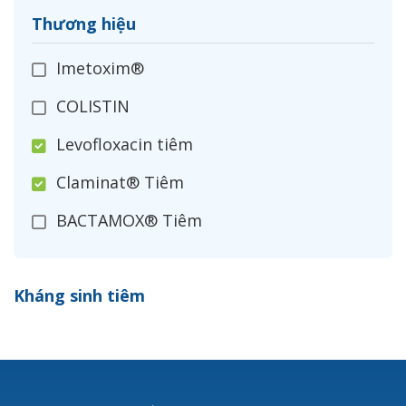
Thương hiệu
Imetoxim®
COLISTIN
Levofloxacin tiêm
Claminat® Tiêm
BACTAMOX® Tiêm
Cefoxitin®
Kháng sinh tiêm
Ceftizoxim®
Cloxacillin®
Nerusyn®