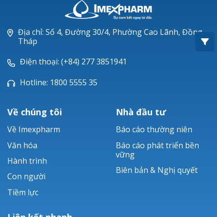
Oxacillin®
Piperacillin
Địa chỉ: Số 4, Đường 30/4, Phường Cao Lãnh, Đồng
Tháp
Ticarlinat®
Điện thoại: (+84) 277 3851941
Zobacta®
Hotline: 1800 5555 35
Bacsulfo®
Về chúng tôi
Nhà đầu tư
Về Imexpharm
Báo cáo thường niên
Văn hóa
Báo cáo phát triển bền
vững
Hành trình
Biên bản & Nghị quyết
Con người
Tiềm lực
Liên kết nhanh