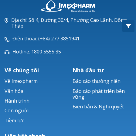
Oxacillin®
Piperacillin
Địa chỉ: Số 4, Đường 30/4, Phường Cao Lãnh, Đồng
Tháp
Ticarlinat®
Điện thoại: (+84) 277 3851941
Zobacta®
Hotline: 1800 5555 35
Bacsulfo®
Về chúng tôi
Nhà đầu tư
Về Imexpharm
Báo cáo thường niên
Văn hóa
Báo cáo phát triển bền
vững
Hành trình
Biên bản & Nghị quyết
Con người
Tiềm lực
Liên kết nhanh