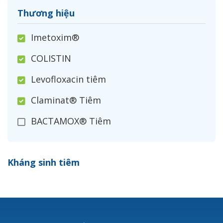
Thương hiệu
Imetoxim®
COLISTIN
Levofloxacin tiêm
Claminat® Tiêm
BACTAMOX® Tiêm
Cefoxitin®
Kháng sinh tiêm
Ceftizoxim®
Cloxacillin®
Nerusyn®