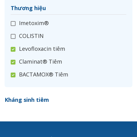
Thương hiệu
Imetoxim®
COLISTIN
Levofloxacin tiêm
Claminat® Tiêm
BACTAMOX® Tiêm
Cefoxitin®
Kháng sinh tiêm
Ceftizoxim®
Cloxacillin®
Nerusyn®