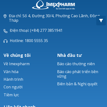
Oxacillin®
Piperacillin
Địa chỉ: Số 4, Đường 30/4, Phường Cao Lãnh, Đồng
Tháp
Ticarlinat®
Điện thoại: (+84) 277 3851941
Zobacta®
Hotline: 1800 5555 35
Bacsulfo®
Về chúng tôi
Nhà đầu tư
Về Imexpharm
Báo cáo thường niên
Văn hóa
Báo cáo phát triển bền
vững
Hành trình
Biên bản & Nghị quyết
Con người
Tiềm lực
Liên kết nhanh