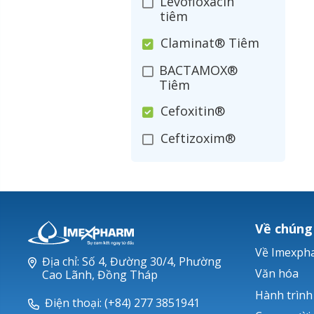
Levofloxacin
tiêm
Claminat® Tiêm
BACTAMOX®
Tiêm
Cefoxitin®
Ceftizoxim®
Cloxacillin®
Nerusyn®
Oxacillin®
Về chúng
Piperacillin
Về Imexph
Địa chỉ: Số 4, Đường 30/4, Phường
Ticarlinat®
Văn hóa
Cao Lãnh, Đồng Tháp
Hành trình
Zobacta®
Điện thoại: (+84) 277 3851941