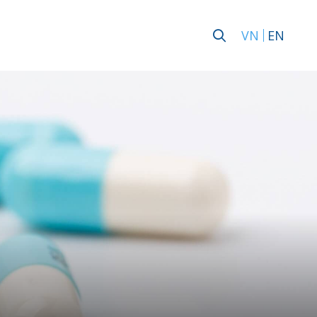
VN
EN