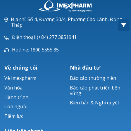
Oxacillin®
Piperacillin
Địa chỉ: Số 4, Đường 30/4, Phường Cao Lãnh, Đồng
Tháp
Ticarlinat®
Điện thoại: (+84) 277 3851941
Zobacta®
Hotline: 1800 5555 35
Bacsulfo®
Về chúng tôi
Nhà đầu tư
Về Imexpharm
Báo cáo thường niên
Văn hóa
Báo cáo phát triển bền
vững
Hành trình
Biên bản & Nghị quyết
Con người
Tiềm lực
Liên kết nhanh