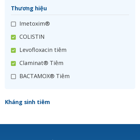
Thương hiệu
Imetoxim®
COLISTIN
Levofloxacin tiêm
Claminat® Tiêm
BACTAMOX® Tiêm
Cefoxitin®
Kháng sinh tiêm
Ceftizoxim®
Cloxacillin®
Nerusyn®