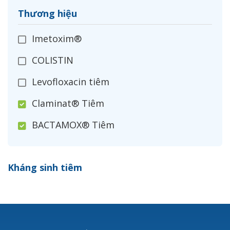
Thương hiệu
Imetoxim®
COLISTIN
Levofloxacin tiêm
Claminat® Tiêm
BACTAMOX® Tiêm
Cefoxitin®
Kháng sinh tiêm
Ceftizoxim®
Cloxacillin®
Nerusyn®