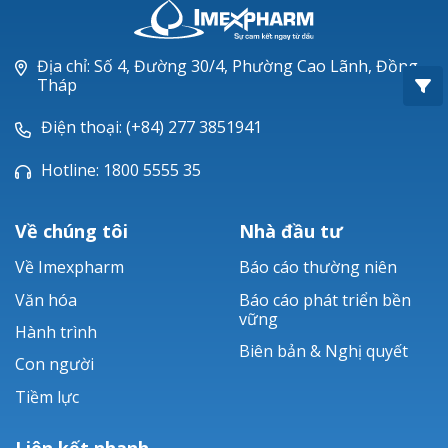
Oxacillin®
Piperacillin
Địa chỉ: Số 4, Đường 30/4, Phường Cao Lãnh, Đồng
Tháp
Ticarlinat®
Điện thoại: (+84) 277 3851941
Zobacta®
Hotline: 1800 5555 35
Bacsulfo®
Về chúng tôi
Nhà đầu tư
Về Imexpharm
Báo cáo thường niên
Văn hóa
Báo cáo phát triển bền
vững
Hành trình
Biên bản & Nghị quyết
Con người
Tiềm lực
Liên kết nhanh