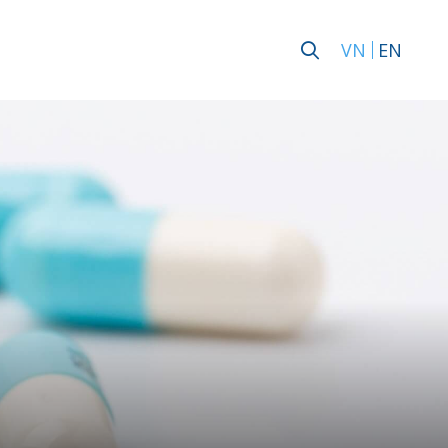
VN
EN