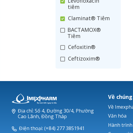
Levofloxacin
tiêm
Claminat® Tiêm
BACTAMOX®
Tiêm
Cefoxitin®
Ceftizoxim®
Cloxacillin®
Nerusyn®
Oxacillin®
Về chúng
Piperacillin
Về Imexph
Địa chỉ: Số 4, Đường 30/4, Phường
Ticarlinat®
Văn hóa
Cao Lãnh, Đồng Tháp
Hành trình
Zobacta®
Điện thoại: (+84) 277 3851941