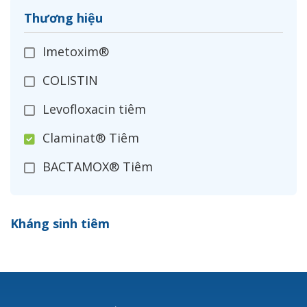
Thương hiệu
Imetoxim®
COLISTIN
Levofloxacin tiêm
Claminat® Tiêm
BACTAMOX® Tiêm
Cefoxitin®
Kháng sinh tiêm
Ceftizoxim®
Cloxacillin®
Nerusyn®