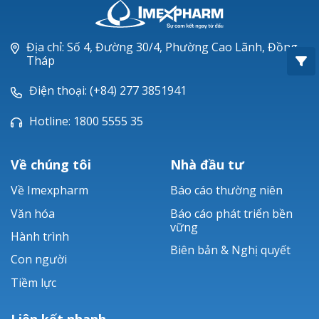
Oxacillin®
Piperacillin
Địa chỉ: Số 4, Đường 30/4, Phường Cao Lãnh, Đồng
Tháp
Ticarlinat®
Điện thoại: (+84) 277 3851941
Zobacta®
Hotline: 1800 5555 35
Bacsulfo®
Về chúng tôi
Nhà đầu tư
Về Imexpharm
Báo cáo thường niên
Văn hóa
Báo cáo phát triển bền
vững
Hành trình
Biên bản & Nghị quyết
Con người
Tiềm lực
Liên kết nhanh