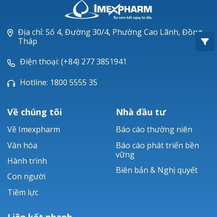
Oxacillin®
Piperacillin
Địa chỉ: Số 4, Đường 30/4, Phường Cao Lãnh, Đồng
Tháp
Ticarlinat®
Điện thoại: (+84) 277 3851941
Zobacta®
Hotline: 1800 5555 35
Bacsulfo®
Về chúng tôi
Nhà đầu tư
Về Imexpharm
Báo cáo thường niên
Văn hóa
Báo cáo phát triển bền
vững
Hành trình
Biên bản & Nghị quyết
Con người
Tiềm lực
Liên kết nhanh