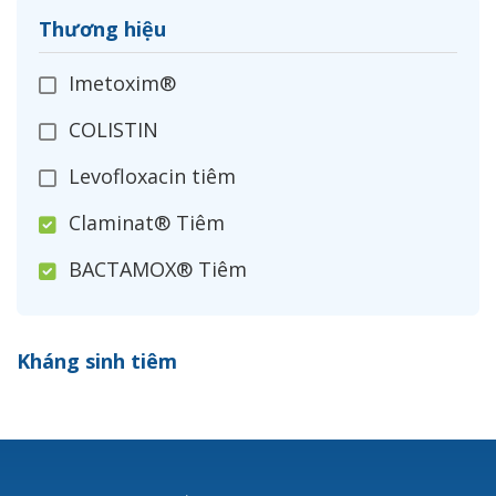
Thương hiệu
Imetoxim®
COLISTIN
Levofloxacin tiêm
Claminat® Tiêm
BACTAMOX® Tiêm
Cefoxitin®
Kháng sinh tiêm
Ceftizoxim®
Cloxacillin®
Nerusyn®