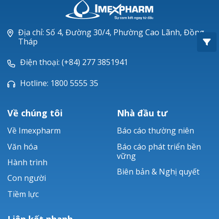
Oxacillin®
Piperacillin
Địa chỉ: Số 4, Đường 30/4, Phường Cao Lãnh, Đồng
Tháp
Ticarlinat®
Điện thoại: (+84) 277 3851941
Zobacta®
Hotline: 1800 5555 35
Bacsulfo®
Về chúng tôi
Nhà đầu tư
Về Imexpharm
Báo cáo thường niên
Văn hóa
Báo cáo phát triển bền
vững
Hành trình
Biên bản & Nghị quyết
Con người
Tiềm lực
Liên kết nhanh