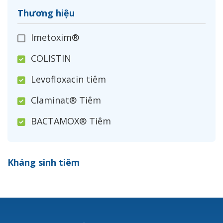
Thương hiệu
Imetoxim®
COLISTIN
Levofloxacin tiêm
Claminat® Tiêm
BACTAMOX® Tiêm
Cefoxitin®
Kháng sinh tiêm
Ceftizoxim®
Cloxacillin®
Nerusyn®