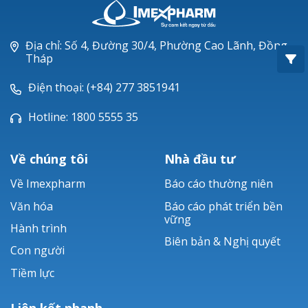
Oxacillin®
Piperacillin
Địa chỉ: Số 4, Đường 30/4, Phường Cao Lãnh, Đồng
Tháp
Ticarlinat®
Điện thoại: (+84) 277 3851941
Zobacta®
Hotline: 1800 5555 35
Bacsulfo®
Về chúng tôi
Nhà đầu tư
Về Imexpharm
Báo cáo thường niên
Văn hóa
Báo cáo phát triển bền
vững
Hành trình
Biên bản & Nghị quyết
Con người
Tiềm lực
Liên kết nhanh