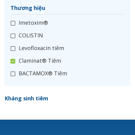
Thương hiệu
Imetoxim®
COLISTIN
Levofloxacin tiêm
Claminat® Tiêm
BACTAMOX® Tiêm
Cefoxitin®
Kháng sinh tiêm
Ceftizoxim®
Cloxacillin®
Nerusyn®