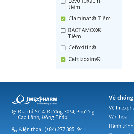
Levofloxacin
tiêm
Claminat® Tiêm
BACTAMOX®
Tiêm
Cefoxitin®
Ceftizoxim®
Cloxacillin®
Nerusyn®
Oxacillin®
Về chúng
Piperacillin
Về Imexph
Địa chỉ: Số 4, Đường 30/4, Phường
Ticarlinat®
Văn hóa
Cao Lãnh, Đồng Tháp
Hành trình
Zobacta®
Điện thoại: (+84) 277 3851941