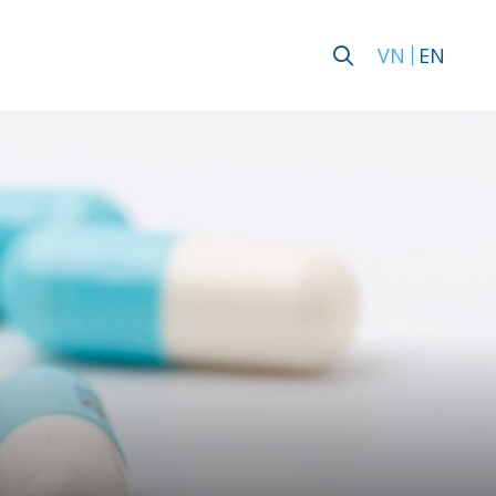
VN
EN