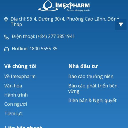
Oxacillin®
Piperacillin
Địa chỉ: Số 4, Đường 30/4, Phường Cao Lãnh, Đồng
Tháp
Ticarlinat®
Điện thoại: (+84) 277 3851941
Zobacta®
Hotline: 1800 5555 35
Bacsulfo®
Về chúng tôi
Nhà đầu tư
Về Imexpharm
Báo cáo thường niên
Văn hóa
Báo cáo phát triển bền
vững
Hành trình
Biên bản & Nghị quyết
Con người
Tiềm lực
Liên kết nhanh