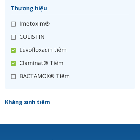
Thương hiệu
Imetoxim®
COLISTIN
Levofloxacin tiêm
Claminat® Tiêm
BACTAMOX® Tiêm
Cefoxitin®
Kháng sinh tiêm
Ceftizoxim®
Cloxacillin®
Nerusyn®