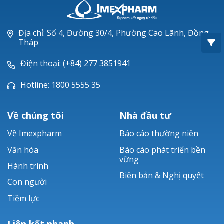
Oxacillin®
Piperacillin
Địa chỉ: Số 4, Đường 30/4, Phường Cao Lãnh, Đồng
Tháp
Ticarlinat®
Điện thoại: (+84) 277 3851941
Zobacta®
Hotline: 1800 5555 35
Bacsulfo®
Về chúng tôi
Nhà đầu tư
Về Imexpharm
Báo cáo thường niên
Văn hóa
Báo cáo phát triển bền
vững
Hành trình
Biên bản & Nghị quyết
Con người
Tiềm lực
Liên kết nhanh