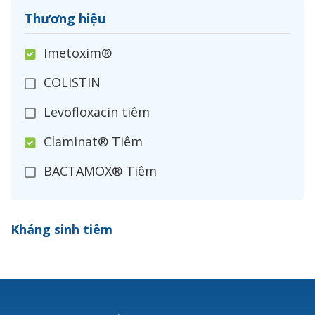
Thương hiệu
Imetoxim®
COLISTIN
Levofloxacin tiêm
Claminat® Tiêm
BACTAMOX® Tiêm
Cefoxitin®
Kháng sinh tiêm
Ceftizoxim®
Cloxacillin®
Nerusyn®