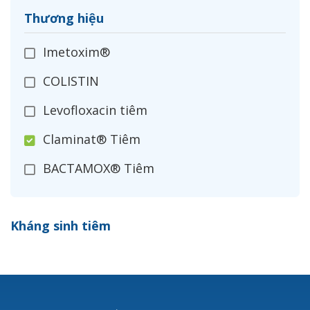
Thương hiệu
Imetoxim®
COLISTIN
Levofloxacin tiêm
Claminat® Tiêm
BACTAMOX® Tiêm
Cefoxitin®
Kháng sinh tiêm
Ceftizoxim®
Cloxacillin®
Nerusyn®