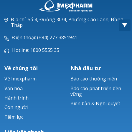
Oxacillin®
Piperacillin
Địa chỉ: Số 4, Đường 30/4, Phường Cao Lãnh, Đồng
Tháp
Ticarlinat®
Điện thoại: (+84) 277 3851941
Zobacta®
Hotline: 1800 5555 35
Bacsulfo®
Về chúng tôi
Nhà đầu tư
Về Imexpharm
Báo cáo thường niên
Văn hóa
Báo cáo phát triển bền
vững
Hành trình
Biên bản & Nghị quyết
Con người
Tiềm lực
Liên kết nhanh