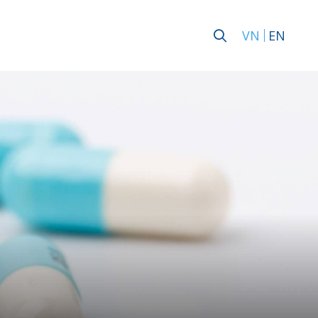
VN
EN