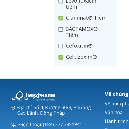
Levofloxacin
tiêm
Claminat® Tiêm
BACTAMOX®
Tiêm
Cefoxitin®
Ceftizoxim®
Cloxacillin®
Nerusyn®
Oxacillin®
Về chúng
Piperacillin
Về Imexph
Địa chỉ: Số 4, Đường 30/4, Phường
Ticarlinat®
Văn hóa
Cao Lãnh, Đồng Tháp
Hành trình
Zobacta®
Điện thoại: (+84) 277 3851941