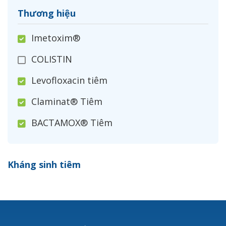
Thương hiệu
Imetoxim®
COLISTIN
Levofloxacin tiêm
Claminat® Tiêm
BACTAMOX® Tiêm
Cefoxitin®
Kháng sinh tiêm
Ceftizoxim®
Cloxacillin®
Nerusyn®