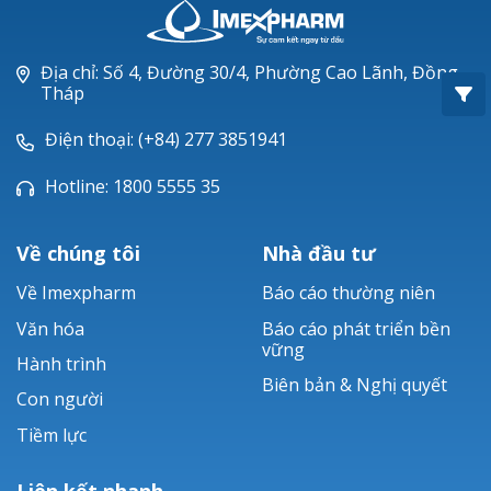
Oxacillin®
Piperacillin
Địa chỉ: Số 4, Đường 30/4, Phường Cao Lãnh, Đồng
Tháp
Ticarlinat®
Điện thoại: (+84) 277 3851941
Zobacta®
Hotline: 1800 5555 35
Bacsulfo®
Về chúng tôi
Nhà đầu tư
Về Imexpharm
Báo cáo thường niên
Văn hóa
Báo cáo phát triển bền
vững
Hành trình
Biên bản & Nghị quyết
Con người
Tiềm lực
Liên kết nhanh