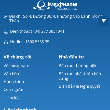
Oxacillin®
Piperacillin
Địa chỉ: Số 4, Đường 30/4, Phường Cao Lãnh, Đồng
Tháp
Ticarlinat®
Điện thoại: (+84) 277 3851941
Zobacta®
Hotline: 1800 5555 35
Bacsulfo®
Về chúng tôi
Nhà đầu tư
Về Imexpharm
Báo cáo thường niên
Văn hóa
Báo cáo phát triển bền
vững
Hành trình
Biên bản & Nghị quyết
Con người
Tiềm lực
Liên kết nhanh