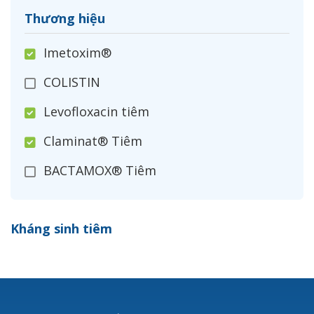
Thương hiệu
Imetoxim®
COLISTIN
Levofloxacin tiêm
Claminat® Tiêm
BACTAMOX® Tiêm
Cefoxitin®
Kháng sinh tiêm
Ceftizoxim®
Cloxacillin®
Nerusyn®