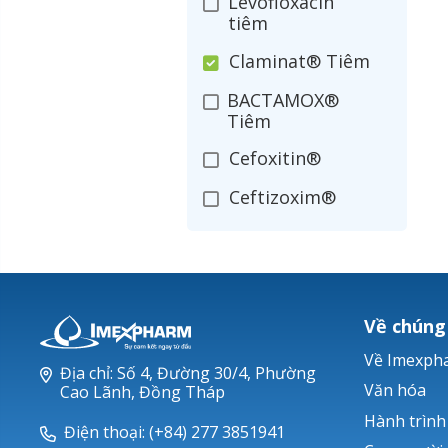
Levofloxacin
tiêm
Claminat® Tiêm
BACTAMOX®
Tiêm
Cefoxitin®
Ceftizoxim®
Cloxacillin®
Nerusyn®
Oxacillin®
Về chúng
Piperacillin
Về Imexph
Địa chỉ: Số 4, Đường 30/4, Phường
Ticarlinat®
Văn hóa
Cao Lãnh, Đồng Tháp
Hành trình
Zobacta®
Điện thoại: (+84) 277 3851941