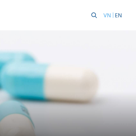
VN
EN