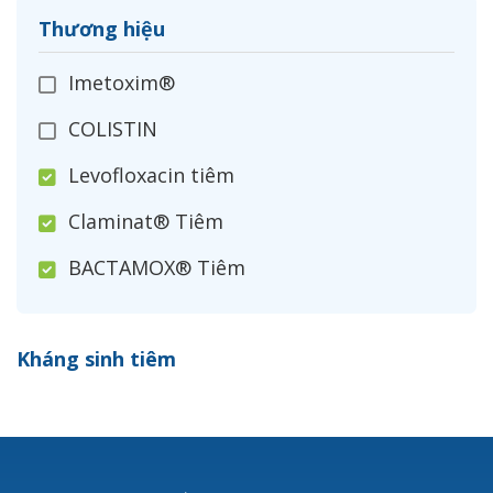
Thương hiệu
Imetoxim®
COLISTIN
Levofloxacin tiêm
Claminat® Tiêm
BACTAMOX® Tiêm
Cefoxitin®
Kháng sinh tiêm
Ceftizoxim®
Cloxacillin®
Nerusyn®