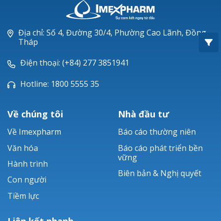
Oxacillin®
Piperacillin
Địa chỉ: Số 4, Đường 30/4, Phường Cao Lãnh, Đồng
Tháp
Ticarlinat®
Điện thoại: (+84) 277 3851941
Zobacta®
Hotline: 1800 5555 35
Bacsulfo®
Về chúng tôi
Nhà đầu tư
Về Imexpharm
Báo cáo thường niên
Văn hóa
Báo cáo phát triển bền
vững
Hành trình
Biên bản & Nghị quyết
Con người
Tiềm lực
Liên kết nhanh