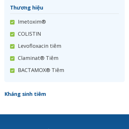
Thương hiệu
Imetoxim®
COLISTIN
Levofloxacin tiêm
Claminat® Tiêm
BACTAMOX® Tiêm
Cefoxitin®
Kháng sinh tiêm
Ceftizoxim®
Cloxacillin®
Nerusyn®