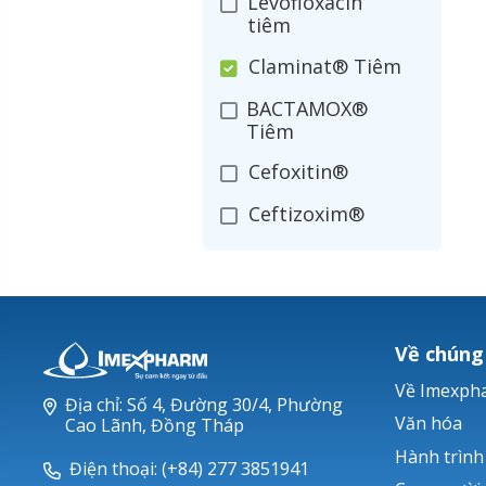
Levofloxacin
tiêm
Claminat® Tiêm
BACTAMOX®
Tiêm
Cefoxitin®
Ceftizoxim®
Cloxacillin®
Nerusyn®
Oxacillin®
Về chúng
Piperacillin
Về Imexph
Địa chỉ: Số 4, Đường 30/4, Phường
Ticarlinat®
Văn hóa
Cao Lãnh, Đồng Tháp
Hành trình
Zobacta®
Điện thoại: (+84) 277 3851941