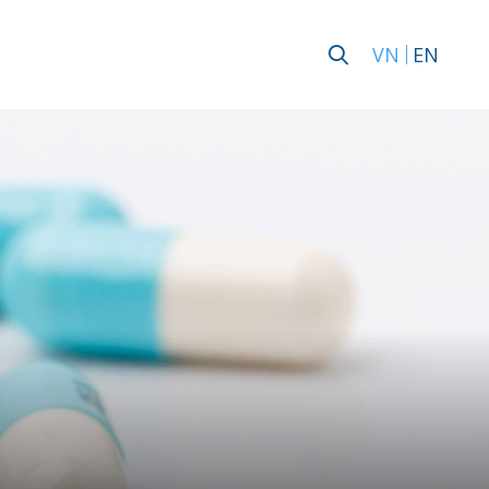
VN
EN