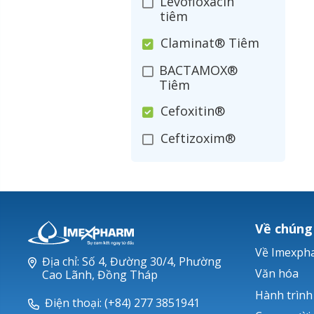
Levofloxacin
tiêm
Claminat® Tiêm
BACTAMOX®
Tiêm
Cefoxitin®
Ceftizoxim®
Cloxacillin®
Nerusyn®
Oxacillin®
Về chúng
Piperacillin
Về Imexph
Địa chỉ: Số 4, Đường 30/4, Phường
Ticarlinat®
Văn hóa
Cao Lãnh, Đồng Tháp
Hành trình
Zobacta®
Điện thoại: (+84) 277 3851941