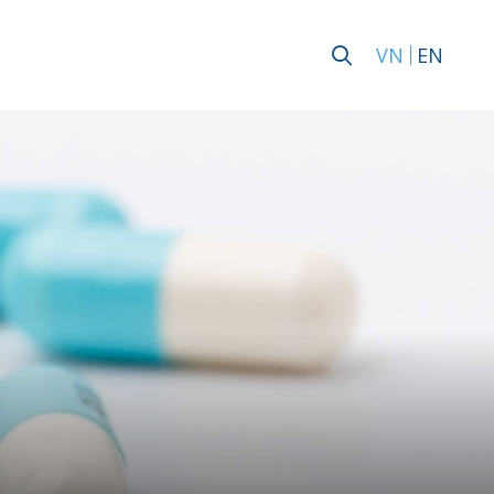
VN
EN