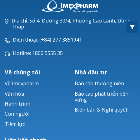
Oxacillin®
Piperacillin
Địa chỉ: Số 4, Đường 30/4, Phường Cao Lãnh, Đồng
Tháp
Ticarlinat®
Điện thoại: (+84) 277 3851941
Zobacta®
Hotline: 1800 5555 35
Bacsulfo®
Về chúng tôi
Nhà đầu tư
Về Imexpharm
Báo cáo thường niên
Văn hóa
Báo cáo phát triển bền
vững
Hành trình
Biên bản & Nghị quyết
Con người
Tiềm lực
Liên kết nhanh