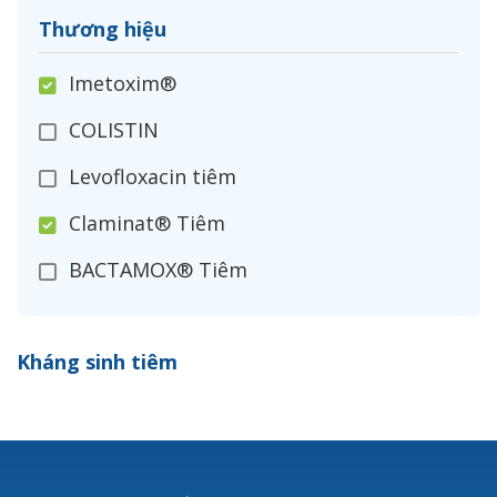
Thương hiệu
Imetoxim®
COLISTIN
Levofloxacin tiêm
Claminat® Tiêm
BACTAMOX® Tiêm
Cefoxitin®
Kháng sinh tiêm
Ceftizoxim®
Cloxacillin®
Nerusyn®