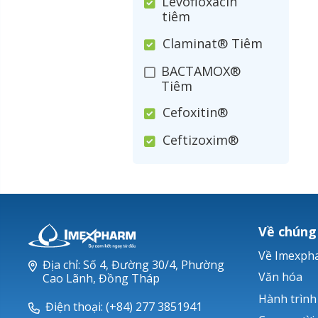
Levofloxacin
tiêm
Claminat® Tiêm
BACTAMOX®
Tiêm
Cefoxitin®
Ceftizoxim®
Cloxacillin®
Nerusyn®
Oxacillin®
Về chúng
Piperacillin
Về Imexph
Địa chỉ: Số 4, Đường 30/4, Phường
Ticarlinat®
Văn hóa
Cao Lãnh, Đồng Tháp
Hành trình
Zobacta®
Điện thoại: (+84) 277 3851941