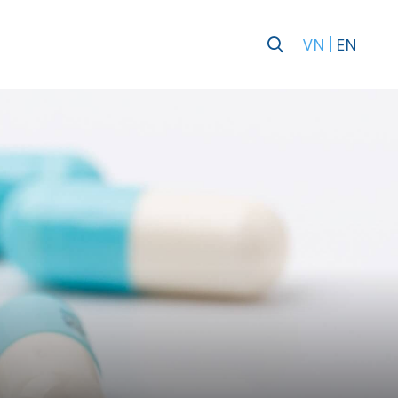
VN
EN