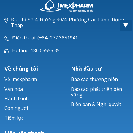
Oxacillin®
Piperacillin
Địa chỉ: Số 4, Đường 30/4, Phường Cao Lãnh, Đồng
Tháp
Ticarlinat®
Điện thoại: (+84) 277 3851941
Zobacta®
Hotline: 1800 5555 35
Bacsulfo®
Về chúng tôi
Nhà đầu tư
Về Imexpharm
Báo cáo thường niên
Văn hóa
Báo cáo phát triển bền
vững
Hành trình
Biên bản & Nghị quyết
Con người
Tiềm lực
Liên kết nhanh