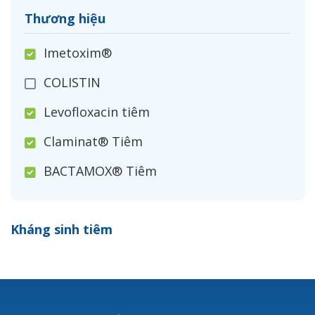
Thương hiệu
Imetoxim®
COLISTIN
Levofloxacin tiêm
Claminat® Tiêm
BACTAMOX® Tiêm
Cefoxitin®
Kháng sinh tiêm
Ceftizoxim®
Cloxacillin®
Nerusyn®