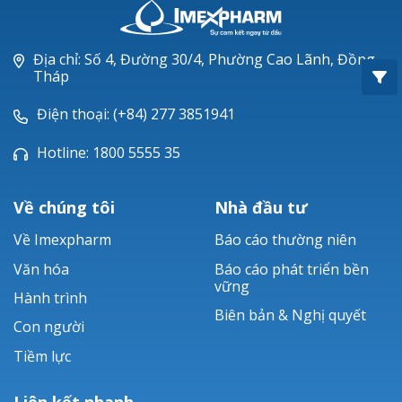
Oxacillin®
Piperacillin
Địa chỉ: Số 4, Đường 30/4, Phường Cao Lãnh, Đồng
Tháp
Ticarlinat®
Điện thoại: (+84) 277 3851941
Zobacta®
Hotline: 1800 5555 35
Bacsulfo®
Về chúng tôi
Nhà đầu tư
Về Imexpharm
Báo cáo thường niên
Văn hóa
Báo cáo phát triển bền
vững
Hành trình
Biên bản & Nghị quyết
Con người
Tiềm lực
Liên kết nhanh