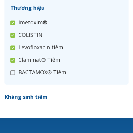
Thương hiệu
Imetoxim®
COLISTIN
Levofloxacin tiêm
Claminat® Tiêm
BACTAMOX® Tiêm
Cefoxitin®
Kháng sinh tiêm
Ceftizoxim®
Cloxacillin®
Nerusyn®